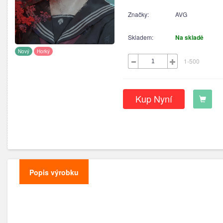
Značky:
AVG
Skladem:
Na skladě
Nový
Horký
1-500
Kup Nyní
Popis výrobku