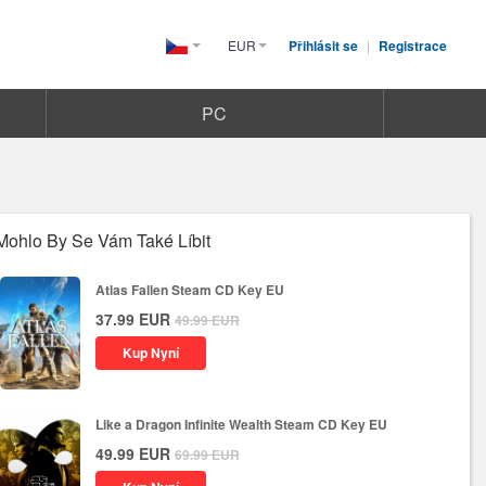
EUR
Přihlásit se
|
Registrace
Czech(česká
republika)
PC
Mohlo By Se Vám Také Líbit
Atlas Fallen Steam CD Key EU
37.99
EUR
49.99
EUR
Kup Nyní
Like a Dragon Infinite Wealth Steam CD Key EU
49.99
EUR
69.99
EUR