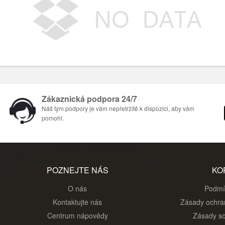
Zákaznická podpora 24/7
Náš tým podpory je vám nepřetržitě k dispozici, aby vám
pomohl.
POZNEJTE NÁS
KO
O nás
Podmí
Kontaktujte nás
Zásady ochra
Centrum nápovědy
Zásady so