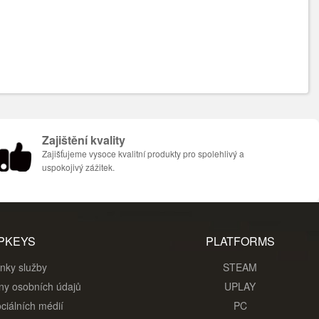
Zajištění kvality
Zajišťujeme vysoce kvalitní produkty pro spolehlivý a
uspokojivý zážitek.
PKEYS
PLATFORMS
nky služby
STEAM
ny osobních údajů
UPLAY
ciálních médií
PC