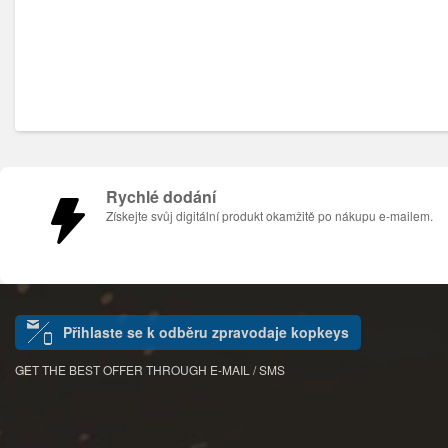
Rychlé dodání
Získejte svůj digitální produkt okamžitě po nákupu e-mailem.
Přihlaste se k odběru zpravodaje kopkeys
GET THE BEST OFFER THROUGH E-MAIL / SMS