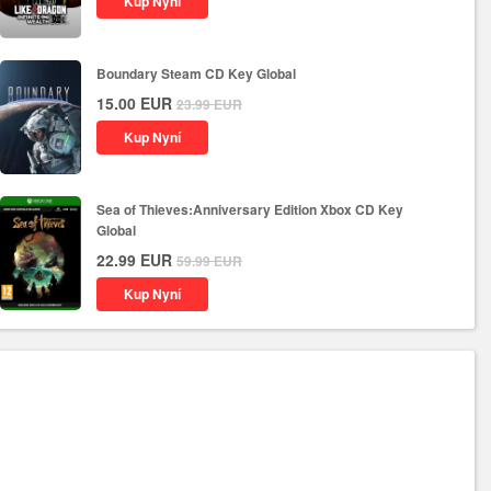
Kup Nyní
Boundary Steam CD Key Global
15.00
EUR
23.99
EUR
Kup Nyní
Sea of Thieves:Anniversary Edition Xbox CD Key
Global
22.99
EUR
59.99
EUR
Kup Nyní