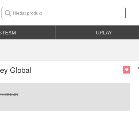
STEAM
UPLAY
Key Global
79.99
EUR