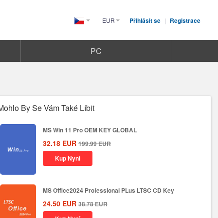
EUR
Přihlásit se
|
Registrace
Czech(česká
republika)
PC
Mohlo By Se Vám Také Líbit
MS Win 11 Pro OEM KEY GLOBAL
32.18
EUR
199.99
EUR
Kup Nyní
MS Office2024 Professional PLus LTSC CD Key
24.50
EUR
38.78
EUR