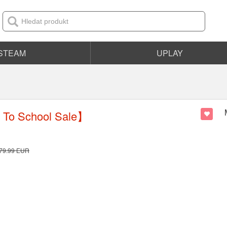
STEAM
UPLAY
To School Sale】
79.99
EUR