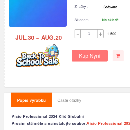
Značky :
Skladem :
Na skladě
1-500
JUL.30 ~ AUG.20
Kup Nyní
Popis výrobku
Časté otázky
Visio Professional 2024 Klíč Globální
Prosím stáhněte a nainstalujte soubor
:
Visio Professional 202