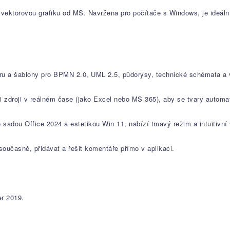
ektorovou grafiku od MS. Navržena pro počítače s Windows, je ideální p
u a šablony pro BPMN 2.0, UML 2.5, půdorysy, technické schémata a 
 zdroji v reálném čase (jako Excel nebo MS 365), aby se tvary automat
adou Office 2024 a estetikou Win 11, nabízí tmavý režim a intuitivní vy
oučasně, přidávat a řešit komentáře přímo v aplikaci.
r 2019.