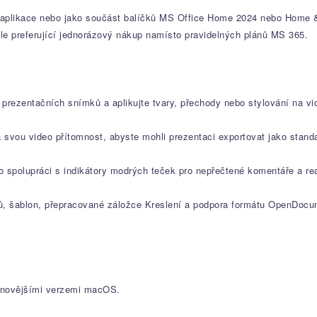
aplikace nebo jako součást balíčků MS Office Home 2024 nebo Home & B
ele preferující jednorázový nákup namísto pravidelných plánů MS 365.
rezentačních snímků a aplikujte tvary, přechody nebo stylování na v
 svou video přítomnost, abyste mohli prezentaci exportovat jako standa
o spolupráci s indikátory modrých teček pro nepřečtené komentáře a rea
arů, šablon, přepracované záložce Kreslení a podpora formátu OpenDoc
ejnovějšími verzemi macOS.