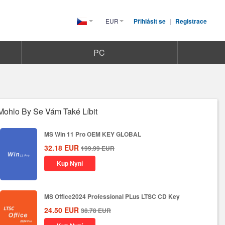
EUR
Přihlásit se
|
Registrace
Czech(česká
republika)
PC
Mohlo By Se Vám Také Líbit
MS Win 11 Pro OEM KEY GLOBAL
32.18
EUR
199.99
EUR
Kup Nyní
MS Office2024 Professional PLus LTSC CD Key
24.50
EUR
38.78
EUR