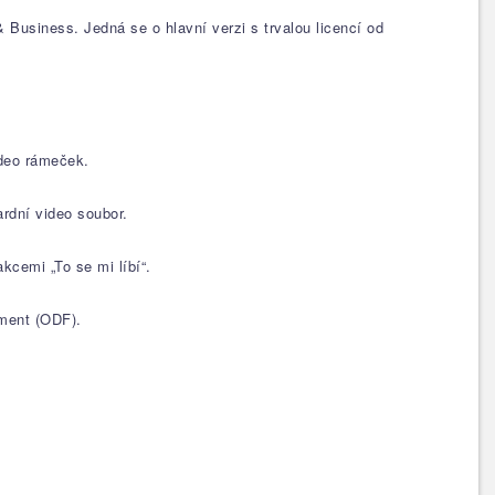
usiness. Jedná se o hlavní verzi s trvalou licencí od
ideo rámeček.
rdní video soubor.
kcemi „To se mi líbí“.
ument (ODF).