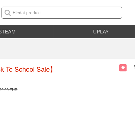
STEAM
UPLAY
k To School Sale】
99.99
EUR